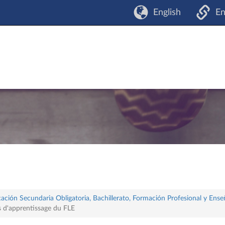
English
En
ación Secundaria Obligatoria, Bachillerato, Formación Profesional y Ense
s d'apprentissage du FLE