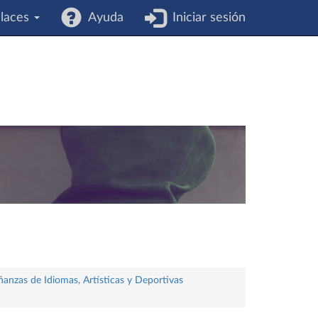
laces
Ayuda
Iniciar sesión
ñanzas de Idiomas, Artísticas y Deportivas