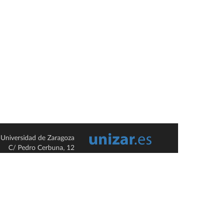
Universidad de Zaragoza
C/ Pedro Cerbuna, 12
ES-50009 Zaragoza
España / Spain
Tel: +34 976761000
ciu@unizar.es
Q-5018001-G