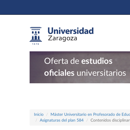
Oferta de
estudios
oficiales
universitarios
Inicio
Máster Universitario en Profesorado de Educ
Asignaturas del plan 584
Contenidos disciplina