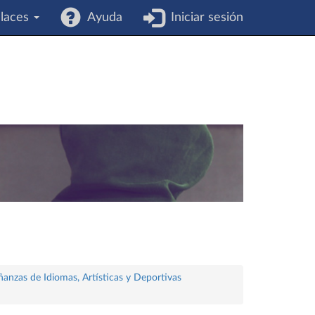
laces
Ayuda
Iniciar sesión
ñanzas de Idiomas, Artísticas y Deportivas