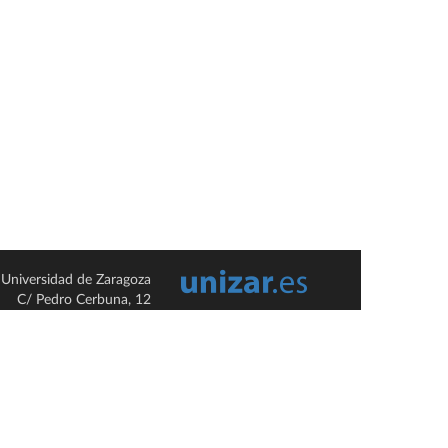
Universidad de Zaragoza
C/ Pedro Cerbuna, 12
ES-50009 Zaragoza
España / Spain
Tel: +34 976761000
ciu@unizar.es
Q-5018001-G