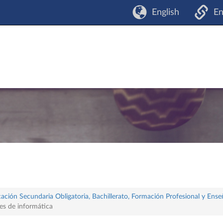
English
En
ación Secundaria Obligatoria, Bachillerato, Formación Profesional y Ense
res de informática