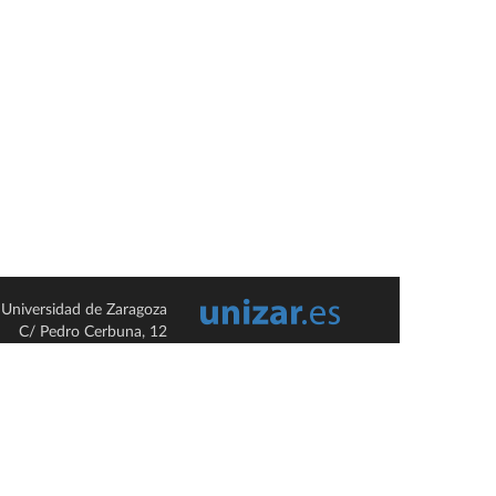
Universidad de Zaragoza
C/ Pedro Cerbuna, 12
ES-50009 Zaragoza
España / Spain
Tel: +34 976761000
ciu@unizar.es
Q-5018001-G