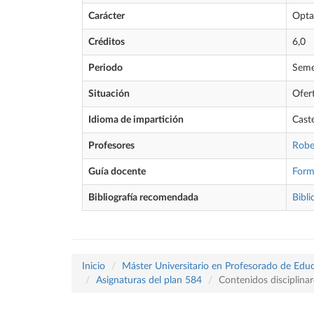
Carácter
Opta
Créditos
6,0
Periodo
Seme
Situación
Ofer
Idioma de impartición
Cast
Profesores
Robe
Guía docente
Form
Bibliografía recomendada
Bibli
Inicio
Máster Universitario en Profesorado de Educ
Asignaturas del plan 584
Contenidos disciplinar