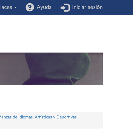
laces
Ayuda
Iniciar sesión
ñanzas de Idiomas, Artísticas y Deportivas