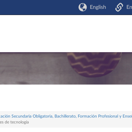
English
En
ación Secundaria Obligatoria, Bachillerato, Formación Profesional y Ense
es de tecnología