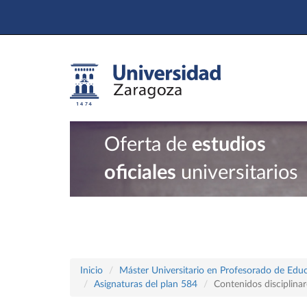
Oferta de
estudios
oficiales
universitarios
Inicio
Máster Universitario en Profesorado de Educ
Asignaturas del plan 584
Contenidos disciplinar