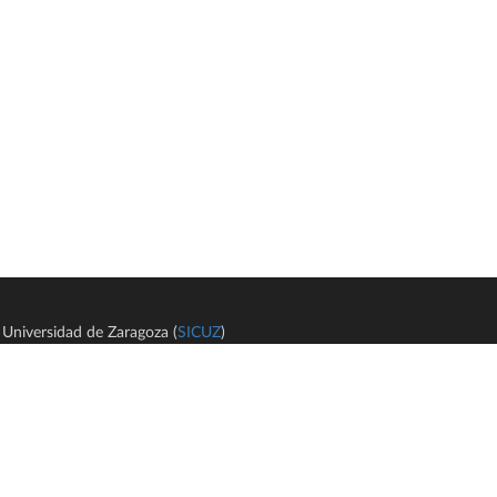
Universidad de Zaragoza (
SICUZ
)