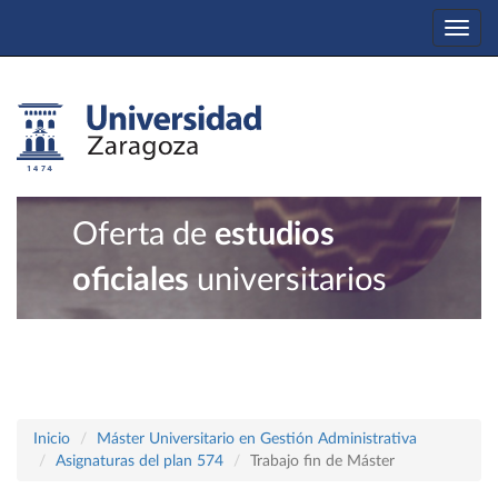
Togg
navi
Oferta de
estudios
oficiales
universitarios
Inicio
Máster Universitario en Gestión Administrativa
Asignaturas del plan 574
Trabajo fin de Máster