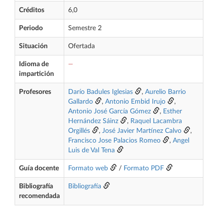
Créditos
6,0
Periodo
Semestre 2
Situación
Ofertada
Idioma de
—
impartición
Profesores
Darío Badules Iglesias
,
Aurelio Barrio
Gallardo
,
Antonio Embid Irujo
,
Antonio José García Gómez
,
Esther
Hernández Sáinz
,
Raquel Lacambra
Orgillés
,
José Javier Martínez Calvo
,
Francisco Jose Palacios Romeo
,
Angel
Luis de Val Tena
Guía docente
Formato web
/
Formato PDF
Bibliografía
Bibliografía
recomendada