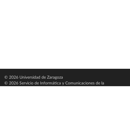
© 2026 Universidad de Zaragoza
© 2026 Servicio de Informática y Comunicaciones de la
Universidad de Zaragoza (
SICUZ
)
Universidad de Zaragoza
C/ Pedro Cerbuna, 12
ES-50009 Zaragoza
España / Spain
Tel: +34 976761000
ciu@unizar.es
Q-5018001-G