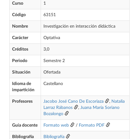
Curso
1
Código
63151
Nombre
Investigación en interacción didáctica
Carácter
Optativa
Créditos
3,0
Periodo
Semestre 2
Situación
Ofertada
Idioma de
Castellano
impartición
Profesores
Jacobo José Cano De Escoriaza
,
Natalia
Larraz Rábanos
,
Juana María Soriano
Bozalongo
Guía docente
Formato web
/
Formato PDF
Bibliografía
Bibliografía