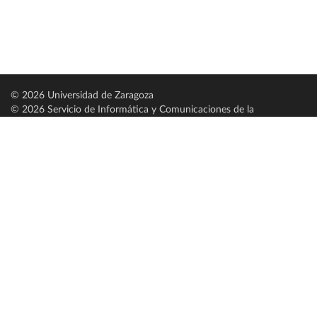
© 2026 Universidad de Zaragoza
© 2026 Servicio de Informática y Comunicaciones de la
Universidad de Zaragoza (
SICUZ
)
Universidad de Zaragoza
C/ Pedro Cerbuna, 12
ES-50009 Zaragoza
España / Spain
Tel: +34 976761000
ciu@unizar.es
Q-5018001-G
Servido por nodo: estudios