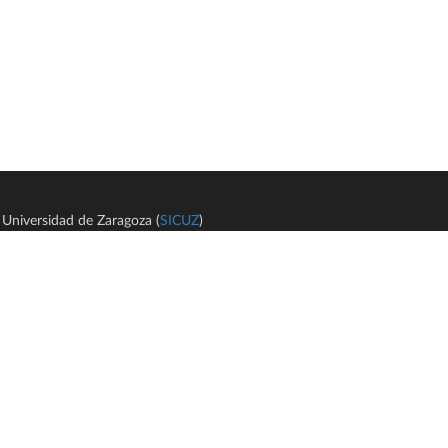
Universidad de Zaragoza (
SICUZ
)
Avi