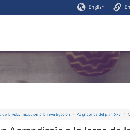
English
En
 de la vida: Iniciación a la investigación
Asignaturas del plan 573
C