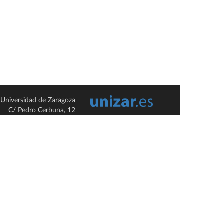
Universidad de Zaragoza
C/ Pedro Cerbuna, 12
ES-50009 Zaragoza
España / Spain
Tel: +34 976761000
ciu@unizar.es
Q-5018001-G
so legal
|
Condiciones generales de uso
|
Política de privacidad