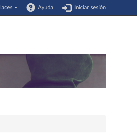
laces
Ayuda
Iniciar sesión