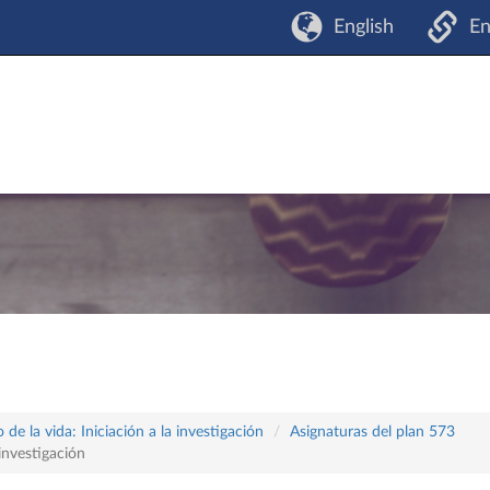
English
En
 de la vida: Iniciación a la investigación
Asignaturas del plan 573
nvestigación