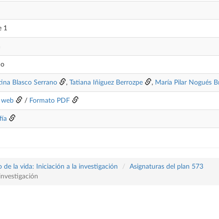
e 1
a
no
tina Blasco Serrano
,
Tatiana Iñiguez Berrozpe
,
María Pilar Nogués 
 web
/
Formato PDF
fía
 de la vida: Iniciación a la investigación
Asignaturas del plan 573
nvestigación