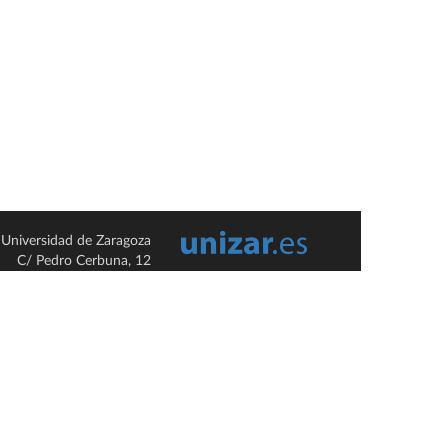
Universidad de Zaragoza
C/ Pedro Cerbuna, 12
ES-50009 Zaragoza
España / Spain
Tel: +34 976761000
ciu@unizar.es
Q-5018001-G