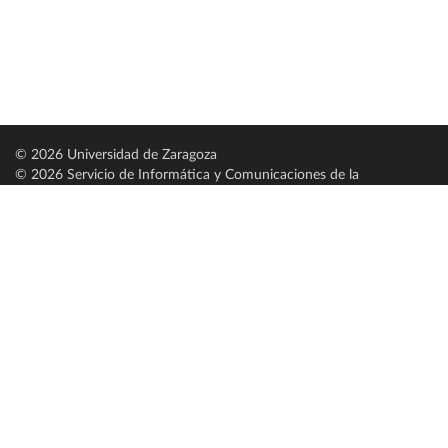
© 2026 Universidad de Zaragoza
© 2026 Servicio de Informática y Comunicaciones de la
Universidad de Zaragoza (
SICUZ
)
Universidad de Zaragoza
C/ Pedro Cerbuna, 12
ES-50009 Zaragoza
España / Spain
Tel: +34 976761000
ciu@unizar.es
Q-5018001-G
Servido por nodo: estudios