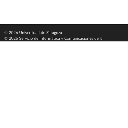
© 2026 Universidad de Zaragoza
© 2026 Servicio de Informática y Comunicaciones de la
Universidad de Zaragoza (
SICUZ
)
Universidad de Zaragoza
C/ Pedro Cerbuna, 12
ES-50009 Zaragoza
España / Spain
Tel: +34 976761000
ciu@unizar.es
Q-5018001-G
Servido por nodo: estudios
Aviso legal
|
Condiciones generales de uso
|
Política de privacidad