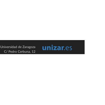
Universidad de Zaragoza
C/ Pedro Cerbuna, 12
ES-50009 Zaragoza
España / Spain
Tel: +34 976761000
ciu@unizar.es
Q-5018001-G
so legal
|
Condiciones generales de uso
|
Política de privacidad