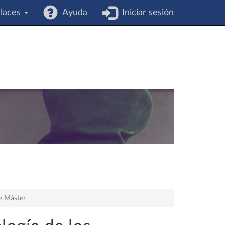
laces
Ayuda
Iniciar sesión
de Máster