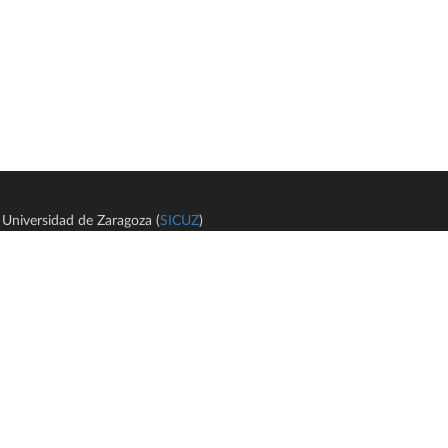
Universidad de Zaragoza (
SICUZ
)
Avi