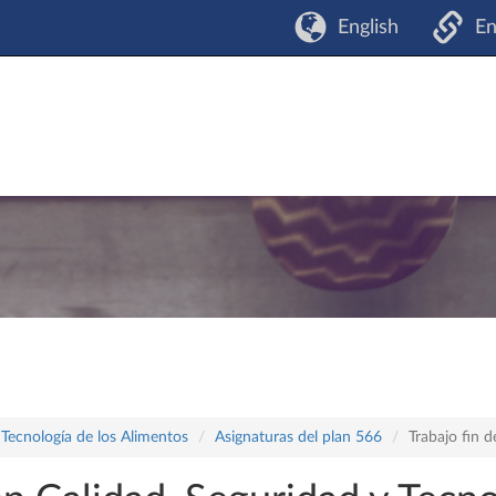
English
En
 Tecnología de los Alimentos
Asignaturas del plan 566
Trabajo fin 