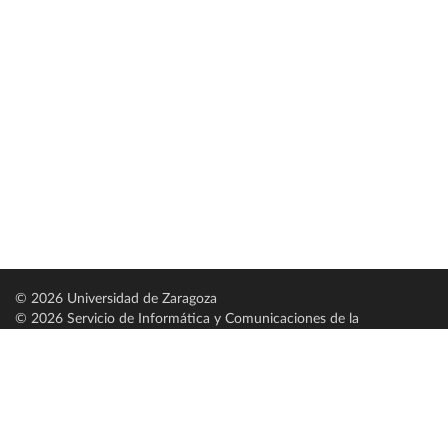
© 2026 Universidad de Zaragoza
© 2026 Servicio de Informática y Comunicaciones de la
Universidad de Zaragoza (
SICUZ
)
Universidad de Zaragoza
C/ Pedro Cerbuna, 12
ES-50009 Zaragoza
España / Spain
Tel: +34 976761000