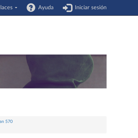
laces
Ayuda
Iniciar sesión
lan 570