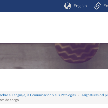
English
En
sobre el Lenguaje, la Comunicación y sus Patologías
Asignaturas del p
iones de apego