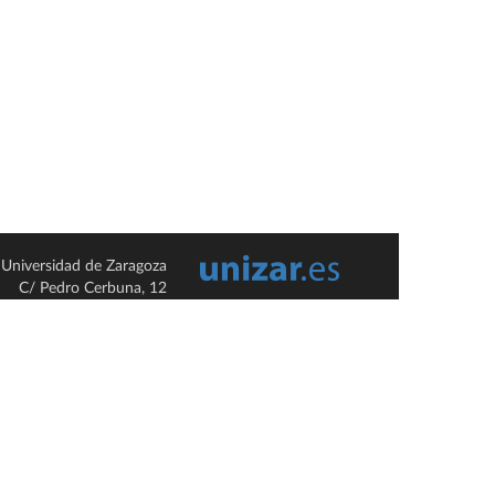
Universidad de Zaragoza
C/ Pedro Cerbuna, 12
ES-50009 Zaragoza
España / Spain
Tel: +34 976761000
ciu@unizar.es
Q-5018001-G