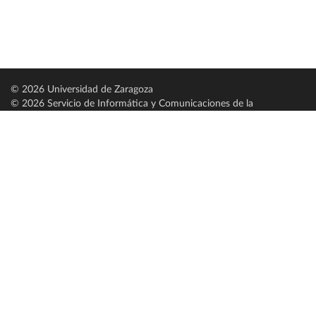
© 2026 Universidad de Zaragoza
© 2026 Servicio de Informática y Comunicaciones de la
Universidad de Zaragoza (
SICUZ
)
Universidad de Zaragoza
C/ Pedro Cerbuna, 12
ES-50009 Zaragoza
España / Spain
Tel: +34 976761000
ciu@unizar.es
Q-5018001-G
Servido por nodo: estudios
Aviso legal
|
Condiciones generales de uso
|
Política de privacidad