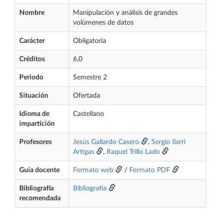
Nombre
Manipulación y análisis de grandes
volúmenes de datos
Carácter
Obligatoria
Créditos
6,0
Periodo
Semestre 2
Situación
Ofertada
Idioma de
Castellano
impartición
Profesores
Jesús Gallardo Casero
,
Sergio Ilarri
Artigas
,
Raquel Trillo Lado
Guía docente
Formato web
/
Formato PDF
Bibliografía
Bibliografía
recomendada