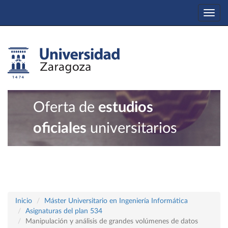
Togg
navi
Oferta de
estudios
oficiales
universitarios
Inicio
Máster Universitario en Ingeniería Informática
Asignaturas del plan 534
Manipulación y análisis de grandes volúmenes de datos