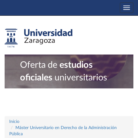
Togg
navi
Oferta de
estudios
oficiales
universitarios
Inicio
Máster Universitario en Derecho de la Administración
Pública