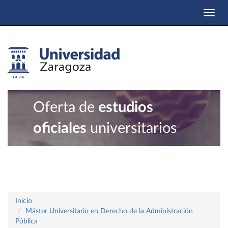
Togg
navi
Oferta de
estudios
oficiales
universitarios
Inicio
Máster Universitario en Derecho de la Administración
Pública