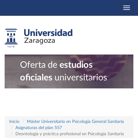
Togg
navi
Oferta de
estudios
oficiales
universitarios
Inicio
Máster Universitario en Psicología General Sanitaria
Asignaturas del plan 557
Deontología y práctica profesional en Psicología Sanitaria