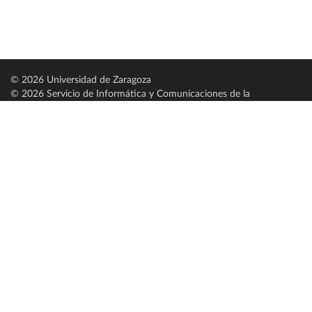
© 2026 Universidad de Zaragoza
© 2026 Servicio de Informática y Comunicaciones de la
Universidad de Zaragoza (
SICUZ
)
Universidad de Zaragoza
C/ Pedro Cerbuna, 12
ES-50009 Zaragoza
España / Spain
Tel: +34 976761000
ciu@unizar.es
Q-5018001-G
Servido por nodo: estudios
Aviso legal
|
Condiciones generales de uso
|
Política de privacidad