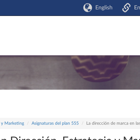
English
En
a y Marketing
Asignaturas del plan 555
La dirección de marca en la