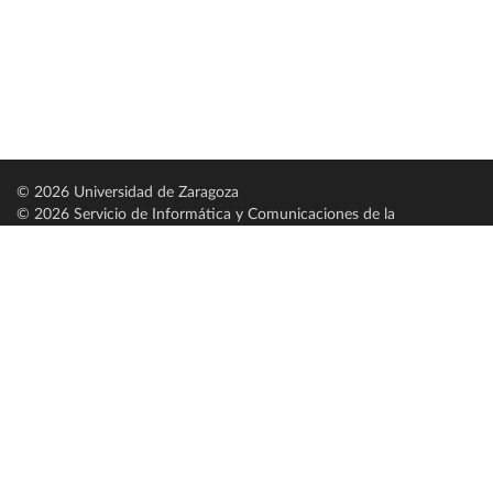
© 2026 Universidad de Zaragoza
© 2026 Servicio de Informática y Comunicaciones de la
Universidad de Zaragoza (
SICUZ
)
Universidad de Zaragoza
C/ Pedro Cerbuna, 12
ES-50009 Zaragoza
España / Spain
Tel: +34 976761000
ciu@unizar.es
Q-5018001-G
Servido por nodo: estudios