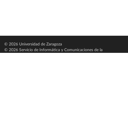
© 2026 Universidad de Zaragoza
© 2026 Servicio de Informática y Comunicaciones de la
Universidad de Zaragoza (
SICUZ
)
Universidad de Zaragoza
C/ Pedro Cerbuna, 12
ES-50009 Zaragoza
España / Spain
Tel: +34 976761000
ciu@unizar.es
Q-5018001-G
Servido por nodo: estudios