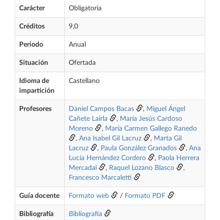
Carácter
Obligatoria
Créditos
9,0
Periodo
Anual
Situación
Ofertada
Idioma de
Castellano
impartición
Profesores
Daniel Campos Bacas
,
Miguel Ángel
Cañete Lairla
,
María Jesús Cardoso
Moreno
,
María Carmen Gallego Ranedo
,
Ana Isabel Gil Lacruz
,
Marta Gil
Lacruz
,
Paula González Granados
,
Ana
Lucía Hernández Cordero
,
Paola Herrera
Mercadal
,
Raquel Lozano Blasco
,
Francesco Marcaletti
Guía docente
Formato web
/
Formato PDF
Bibliografía
Bibliografía