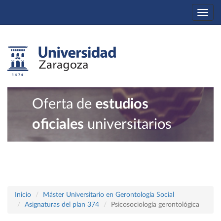
Togg
navi
Oferta de
estudios
oficiales
universitarios
Inicio
Máster Universitario en Gerontología Social
Asignaturas del plan 374
Psicosociología gerontológica