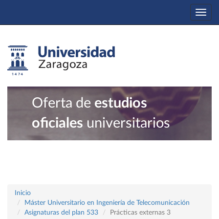
Togg
navi
Oferta de
estudios
oficiales
universitarios
Inicio
Máster Universitario en Ingeniería de Telecomunicación
Asignaturas del plan 533
Prácticas externas 3