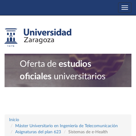
Togg
navi
Oferta de
estudios
oficiales
universitarios
Inicio
Máster Universitario en Ingeniería de Telecomunicación
Asignaturas del plan 623
Sistemas de e-Health