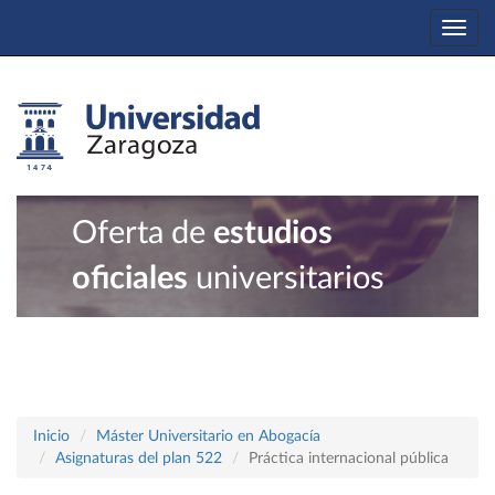
Togg
navi
Oferta de
estudios
oficiales
universitarios
Inicio
Máster Universitario en Abogacía
Asignaturas del plan 522
Práctica internacional pública