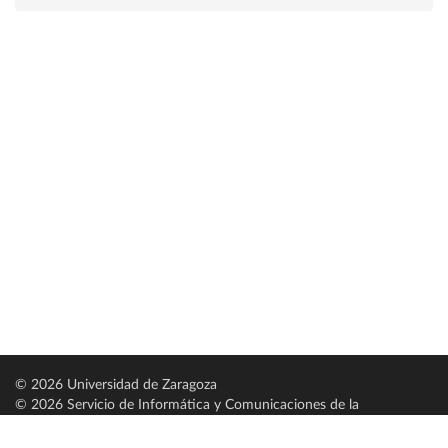
© 2026 Universidad de Zaragoza
© 2026 Servicio de Informática y Comunicaciones de la
Universidad de Zaragoza (
SICUZ
)
Universidad de Zaragoza