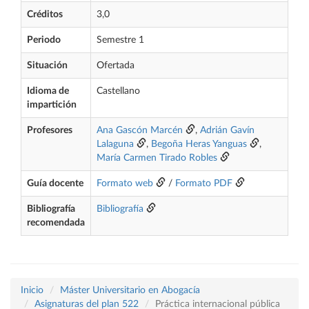
Créditos
3,0
Periodo
Semestre 1
Situación
Ofertada
Idioma de
Castellano
impartición
Profesores
Ana Gascón Marcén
,
Adrián Gavín
Lalaguna
,
Begoña Heras Yanguas
,
María Carmen Tirado Robles
Guía docente
Formato web
/
Formato PDF
Bibliografía
Bibliografía
recomendada
Inicio
Máster Universitario en Abogacía
Asignaturas del plan 522
Práctica internacional pública