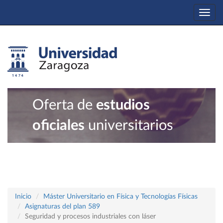
Togg
navi
Oferta de
estudios
oficiales
universitarios
Inicio
Máster Universitario en Física y Tecnologías Físicas
Asignaturas del plan 589
Seguridad y procesos industriales con láser