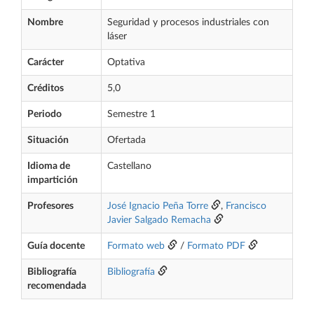
Nombre
Seguridad y procesos industriales con
láser
Carácter
Optativa
Créditos
5,0
Periodo
Semestre 1
Situación
Ofertada
Idioma de
Castellano
impartición
Profesores
José Ignacio Peña Torre
,
Francisco
Javier Salgado Remacha
Guía docente
Formato web
/
Formato PDF
Bibliografía
Bibliografía
recomendada