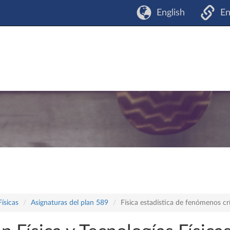
English
En
Físicas
Asignaturas del plan 589
Física estadística de fenómenos cr