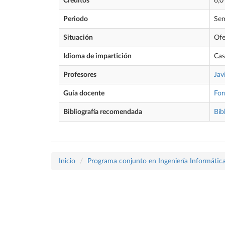
Créditos
6,0
Periodo
Sem
Situación
Ofe
Idioma de impartición
Cas
Profesores
Jav
Guía docente
Fo
Bibliografía recomendada
Bib
Inicio
Programa conjunto en Ingeniería Informátic