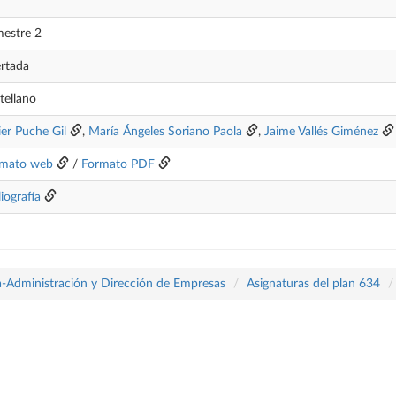
estre 2
rtada
tellano
ier Puche Gil
,
María Ángeles Soriano Paola
,
Jaime Vallés Giménez
rmato web
/
Formato PDF
liografía
a-Administración y Dirección de Empresas
Asignaturas del plan 634