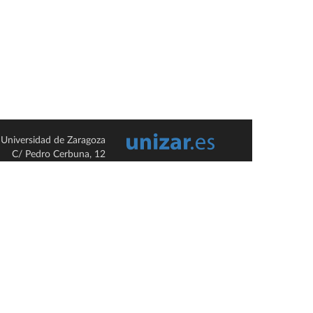
Universidad de Zaragoza
C/ Pedro Cerbuna, 12
ES-50009 Zaragoza
España / Spain
Tel: +34 976761000
ciu@unizar.es
Q-5018001-G
so legal
|
Condiciones generales de uso
|
Política de privacidad