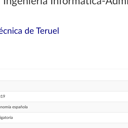
Ingeniería Informática-Admi
técnica de Teruel
819
nomía española
igatoria