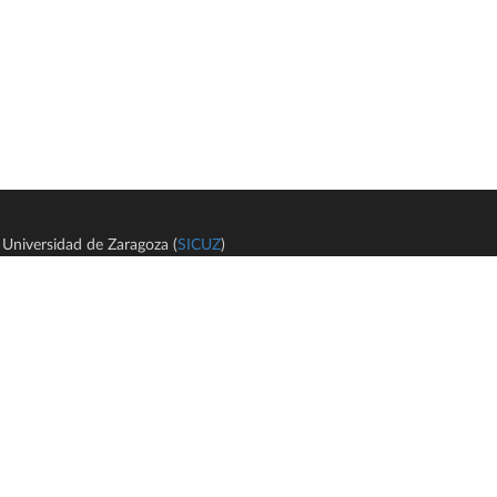
Universidad de Zaragoza (
SICUZ
)
Avi