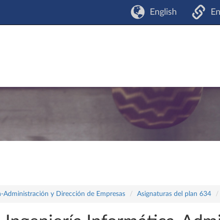
English
En
a-Administración y Dirección de Empresas
Asignaturas del plan 634