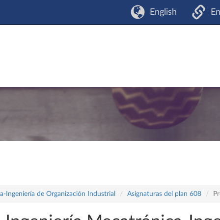
English
En
-Ingeniería de Organización Industrial
Asignaturas del plan 608
Pr