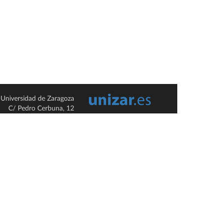
Universidad de Zaragoza
C/ Pedro Cerbuna, 12
ES-50009 Zaragoza
España / Spain
Tel: +34 976761000
ciu@unizar.es
Q-5018001-G
so legal
|
Condiciones generales de uso
|
Política de privacidad