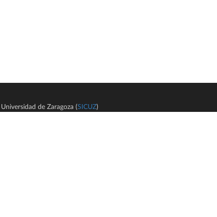
Universidad de Zaragoza (
SICUZ
)
Avi