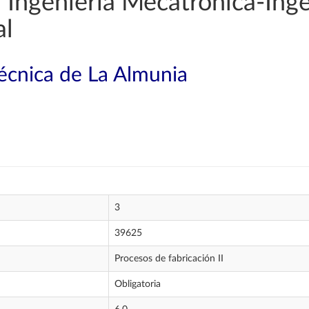
Ingeniería Mecatrónica-Inge
al
técnica de La Almunia
3
39625
Procesos de fabricación II
Obligatoria