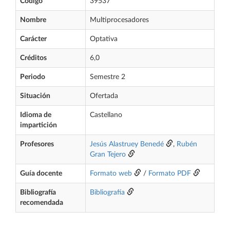
Código
39537
Nombre
Multiprocesadores
Carácter
Optativa
Créditos
6,0
Periodo
Semestre 2
Situación
Ofertada
Idioma de
Castellano
impartición
Profesores
Jesús Alastruey Benedé
,
Rubén
Gran Tejero
Guía docente
Formato web
/
Formato PDF
Bibliografía
Bibliografía
recomendada