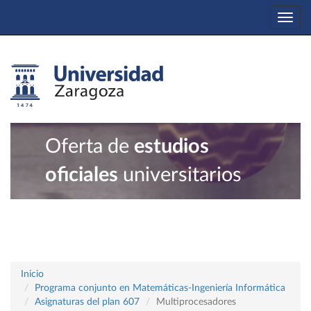
Togg
navi
Oferta de
estudios
oficiales
universitarios
Inicio
Programa conjunto en Matemáticas-Ingeniería Informática
Asignaturas del plan 607
Multiprocesadores