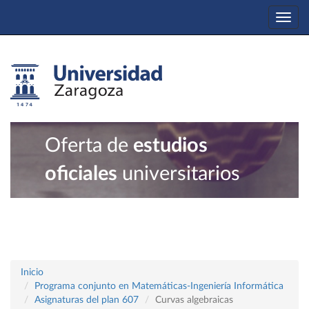
Togg
navi
Oferta de
estudios
oficiales
universitarios
Inicio
Programa conjunto en Matemáticas-Ingeniería Informática
Asignaturas del plan 607
Curvas algebraicas