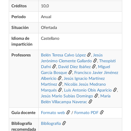
Créditos
10,0
Periodo
Anual
Situación
Ofertada
Idioma de
Castellano
impartición
Profesores
Belén Teresa Calvo López
,
Jesús
Jerónimo Clemente Gallardo
,
Theopisti
Dafni
,
David Díez Ibáñez
,
Miguel
García Bosque
,
Francisco Javier Jiménez
Albericio
,
Jesús Ignacio Martínez
Martínez
,
Nicolás Jesús Medrano
Marqués
,
Luis Antonio Obis Aparicio
,
Jesús Mario Subías Domingo
,
María
Belén Villacampa Naverac
Guía docente
Formato web
/
Formato PDF
Bibliografía
Bibliografía
recomendada