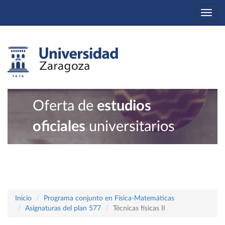
Togg
navi
Oferta de
estudios
oficiales
universitarios
Inicio
Programa conjunto en Física-Matemáticas
Asignaturas del plan 577
Técnicas físicas II