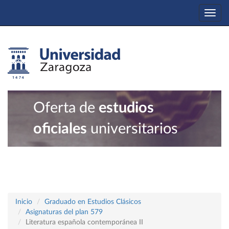
Togg
navi
Oferta de
estudios
oficiales
universitarios
Inicio
Graduado en Estudios Clásicos
Asignaturas del plan 579
Literatura española contemporánea II