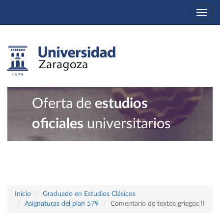
Togg
navi
Oferta de
estudios
oficiales
universitarios
Inicio
Graduado en Estudios Clásicos
Asignaturas del plan 579
Comentario de textos griegos II