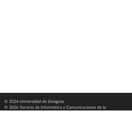
© 2026 Universidad de Zaragoza
© 2026 Servicio de Informática y Comunicaciones de la
Universidad de Zaragoza (
SICUZ
)
Universidad de Zaragoza
C/ Pedro Cerbuna, 12
ES-50009 Zaragoza