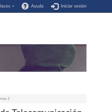
laces
Ayuda
Iniciar sesión
ernas 3