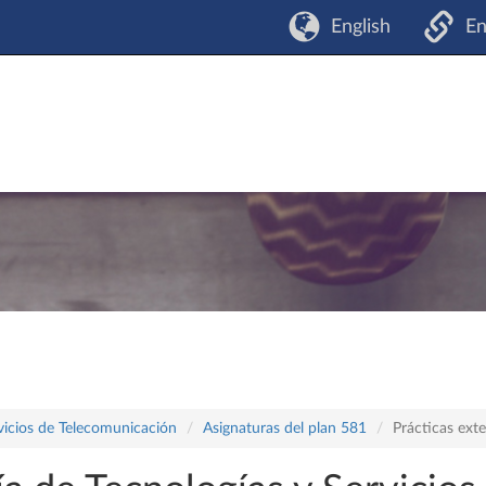
English
En
vicios de Telecomunicación
Asignaturas del plan 581
Prácticas ext