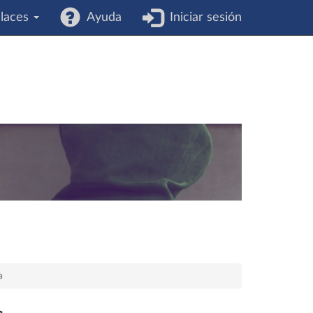
laces
Ayuda
Iniciar sesión
a