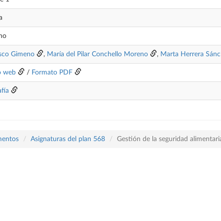
a
ano
asco Gimeno
,
María del Pilar Conchello Moreno
,
Marta Herrera Sánc
o web
/
Formato PDF
afía
mentos
Asignaturas del plan 568
Gestión de la seguridad alimentari