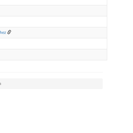
hez
a