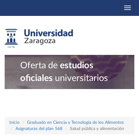
Togg
navi
Oferta de
estudios
oficiales
universitarios
Inicio
Graduado en Ciencia y Tecnología de los Alimentos
Asignaturas del plan 568
Salud pública y alimentación