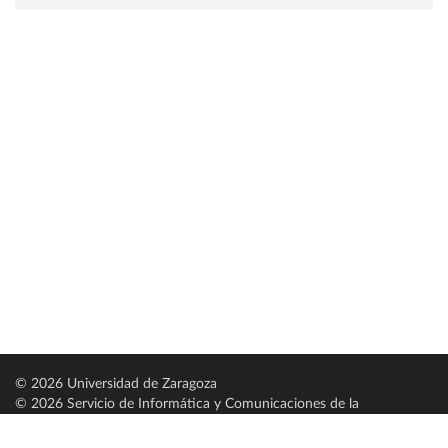
© 2026 Universidad de Zaragoza
© 2026 Servicio de Informática y Comunicaciones de la
Universidad de Zaragoza (
SICUZ
)
Universidad de Zaragoza