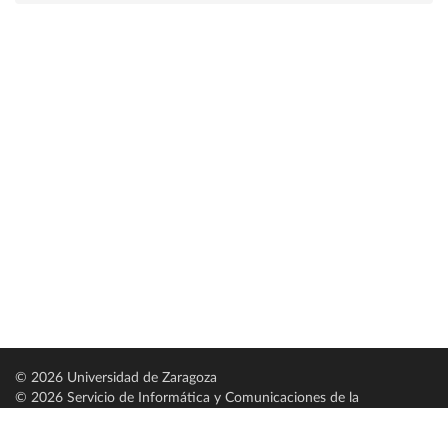
© 2026 Universidad de Zaragoza
© 2026 Servicio de Informática y Comunicaciones de la
Universidad de Zaragoza (
SICUZ
)
Universidad de Zaragoza