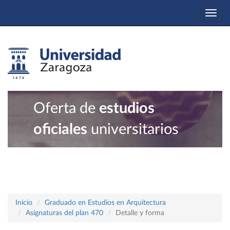
Togg
navi
Oferta de
estudios
oficiales
universitarios
Inicio
Graduado en Estudios en Arquitectura
Asignaturas del plan 470
Detalle y forma