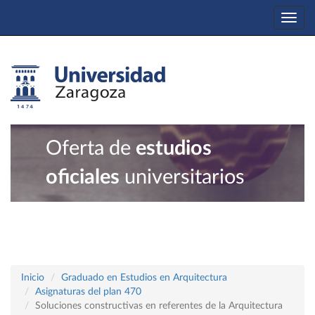
Togg
navi
Oferta de
estudios
oficiales
universitarios
Inicio
Graduado en Estudios en Arquitectura
Asignaturas del plan 470
Soluciones constructivas en referentes de la Arquitectura