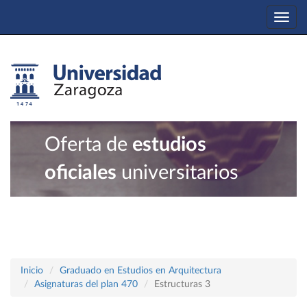
Togg
navi
Oferta de
estudios
oficiales
universitarios
Inicio
Graduado en Estudios en Arquitectura
Asignaturas del plan 470
Estructuras 3