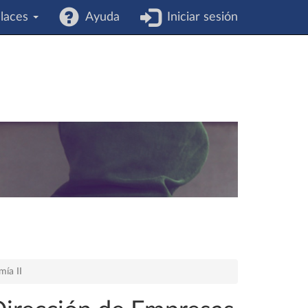
laces
Ayuda
Iniciar sesión
ía II