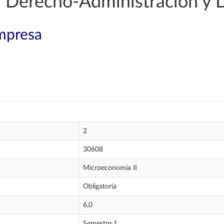
 Derecho-Administración y 
mpresa
2
30608
Microeconomía II
Obligatoria
6,0
Semestre 1