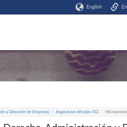
English
En
ón y Dirección de Empresas
Asignaturas del plan 432
Microeconom