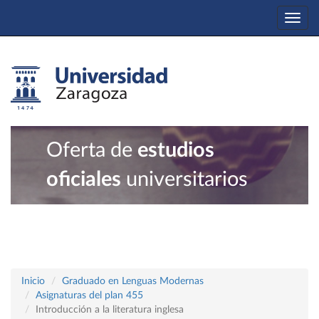
Togg
navi
Oferta de
estudios
oficiales
universitarios
Inicio
Graduado en Lenguas Modernas
Asignaturas del plan 455
Introducción a la literatura inglesa