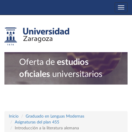
Togg
navi
Oferta de
estudios
oficiales
universitarios
Inicio
Graduado en Lenguas Modernas
Asignaturas del plan 455
Introducción a la literatura alemana