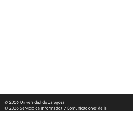
© 2026 Universidad de Zaragoza
© 2026 Servicio de Informática y Comunicaciones de la
Universidad de Zaragoza (
SICUZ
)
Universidad de Zaragoza
C/ Pedro Cerbuna, 12
ES-50009 Zaragoza