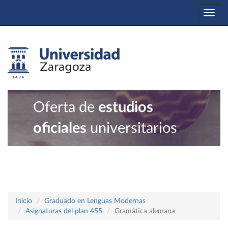
Togg
navi
Oferta de
estudios
oficiales
universitarios
Inicio
Graduado en Lenguas Modernas
Asignaturas del plan 455
Gramática alemana