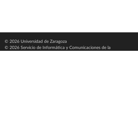
© 2026 Universidad de Zaragoza
© 2026 Servicio de Informática y Comunicaciones de la
Universidad de Zaragoza (
SICUZ
)
Universidad de Zaragoza
C/ Pedro Cerbuna, 12
ES-50009 Zaragoza
España / Spain
Tel: +34 976761000
ciu@unizar.es
Q-5018001-G
Servido por nodo: estudios