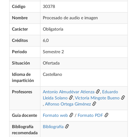
Código
30378
Nombre
Procesado de audio e imagen
Carácter
Obligatoria
Créditos
6,0
Periodo
Semestre 2
Situación
Ofertada
Idioma de
Castellano
impartición
Profesores
Antonio Almudévar Atienza
,
Eduardo
Lleida Solano
,
Victoria Mingote Bueno
,
Alfonso Ortega Giménez
Guía docente
Formato web
/
Formato PDF
Bibliografía
Bibliografía
recomendada