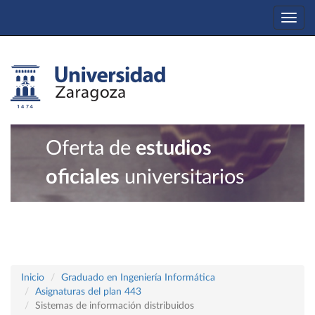
Togg
navi
Oferta de
estudios
oficiales
universitarios
Inicio
Graduado en Ingeniería Informática
Asignaturas del plan 443
Sistemas de información distribuidos