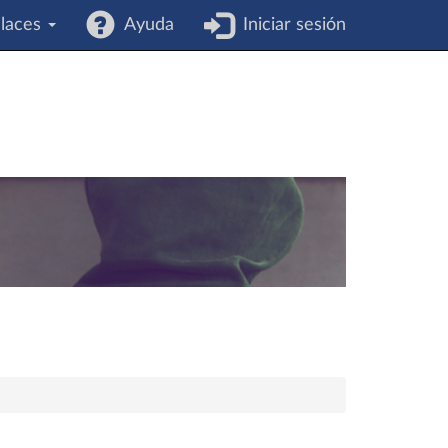
laces
Ayuda
Iniciar sesión