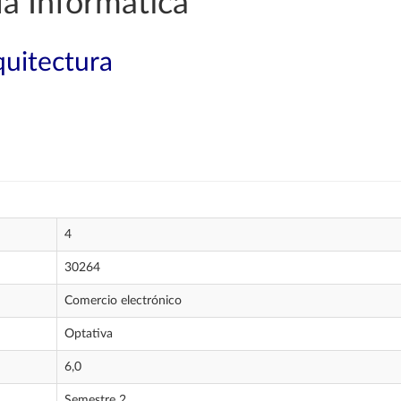
a Informática
quitectura
4
30264
Comercio electrónico
Optativa
6,0
Semestre 2