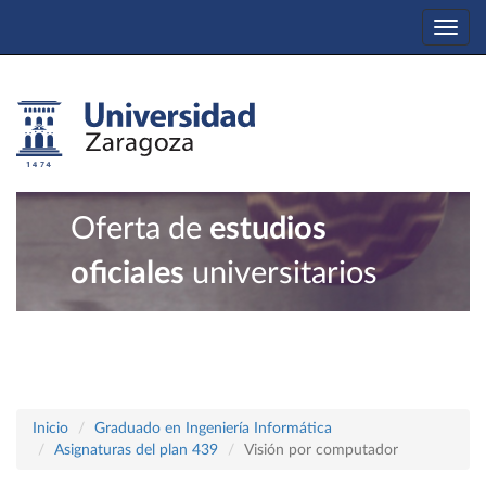
Togg
navi
Oferta de
estudios
oficiales
universitarios
Inicio
Graduado en Ingeniería Informática
Asignaturas del plan 439
Visión por computador